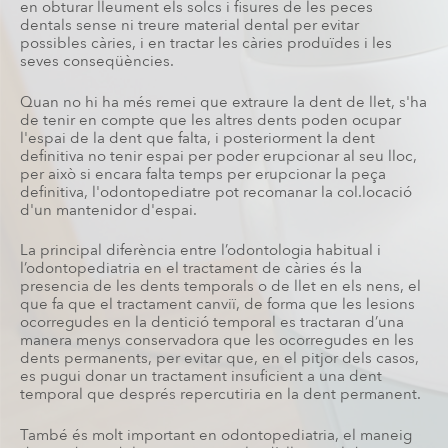
en obturar lleument els solcs i fisures de les peces
dentals sense ni treure material dental per evitar
possibles càries, i en tractar les càries produïdes i les
seves conseqüències.
Quan no hi ha més remei que extraure la dent de llet, s'ha
de tenir en compte que les altres dents poden ocupar
l'espai de la dent que falta, i posteriorment la dent
definitiva no tenir espai per poder erupcionar al seu lloc,
per això si encara falta temps per erupcionar la peça
definitiva, l'odontopediatre pot recomanar la col.locació
d'un mantenidor d'espai.
La principal diferència entre l’odontologia habitual i
l’odontopediatria en el tractament de càries és la
presencia de les dents temporals o de llet en els nens, el
que fa que el tractament canviï, de forma que les lesions
ocorregudes en la dentició temporal es tractaran d’una
manera menys conservadora que les ocorregudes en les
dents permanents, per evitar que, en el pitjor dels casos,
es pugui donar un tractament insuficient a una dent
temporal que després repercutiria en la dent permanent.
També és molt important en odontopediatria, el maneig