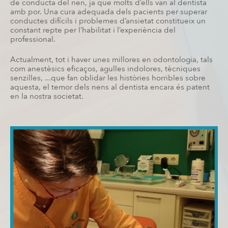
de conducta del nen, ja que molts d’ells van al dentista
amb por. Una cura adequada dels pacients per superar
conductes difícils i problemes d’ansietat constitueix un
constant repte per l’habilitat i l’experiència del
professional.
Actualment, tot i haver unes millores en odontologia, tals
com anestèsics eficaços, agulles indolores, tècniques
senzilles, ...que fan oblidar les històries horribles sobre
aquesta, el temor dels nens al dentista encara és patent
en la nostra societat.