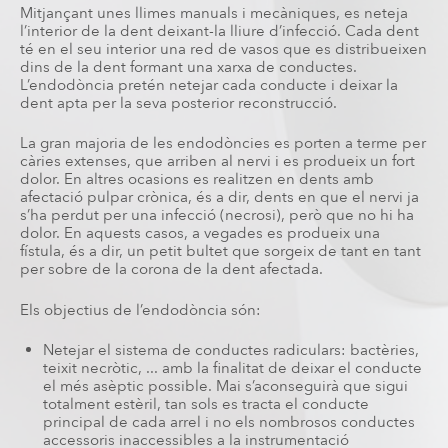
Mitjançant unes llimes manuals i mecàniques, es neteja
l’interior de la dent deixant-la lliure d’infecció. Cada dent
té en el seu interior una red de vasos que es distribueixen
dins de la dent formant una xarxa de conductes.
L’endodòncia pretén netejar cada conducte i deixar la
dent apta per la seva posterior reconstrucció.
La gran majoria de les endodòncies es porten a terme per
càries extenses, que arriben al nervi i es produeix un fort
dolor. En altres ocasions es realitzen en dents amb
afectació pulpar crònica, és a dir, dents en que el nervi ja
s’ha perdut per una infecció (necrosi), però que no hi ha
dolor. En aquests casos, a vegades es produeix una
fístula, és a dir, un petit bultet que sorgeix de tant en tant
per sobre de la corona de la dent afectada.
Els objectius de l’endodòncia són:
Netejar el sistema de conductes radiculars: bactèries,
teixit necròtic, ... amb la finalitat de deixar el conducte
el més asèptic possible. Mai s’aconseguirà que sigui
totalment estèril, tan sols es tracta el conducte
principal de cada arrel i no els nombrosos conductes
accessoris inaccessibles a la instrumentació