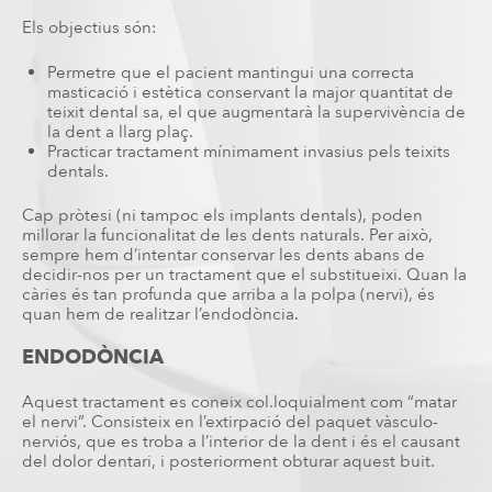
Els objectius són:
Permetre que el pacient mantingui una correcta
masticació i estètica conservant la major quantitat de
teixit dental sa, el que augmentarà la supervivència de
la dent a llarg plaç.
Practicar tractament mínimament invasius pels teixits
dentals.
Cap pròtesi (ni tampoc els implants dentals), poden
millorar la funcionalitat de les dents naturals. Per això,
sempre hem d’intentar conservar les dents abans de
decidir-nos per un tractament que el substitueixi. Quan la
càries és tan profunda que arriba a la polpa (nervi), és
quan hem de realitzar l’endodòncia.
ENDODÒNCIA
Aquest tractament es coneix col.loquialment com “matar
el nervi”. Consisteix en l’extirpació del paquet vàsculo-
nerviós, que es troba a l’interior de la dent i és el causant
del dolor dentari, i posteriorment obturar aquest buit.